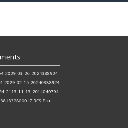
éments
4-2029-03-26-2024388924
4-2029-02-15-20240388924
64-2113-11-13-2014040794
80381332800017
RCS Pau