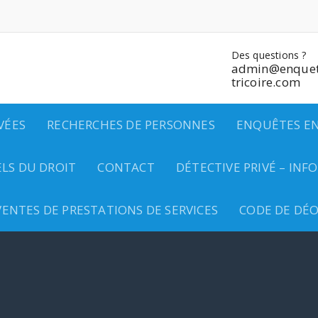
Des questions ?
admin@enquet
tricoire.com
VÉES
RECHERCHES DE PERSONNES
ENQUÊTES EN
LS DU DROIT
CONTACT
DÉTECTIVE PRIVÉ – IN
ENTES DE PRESTATIONS DE SERVICES
CODE DE DÉ