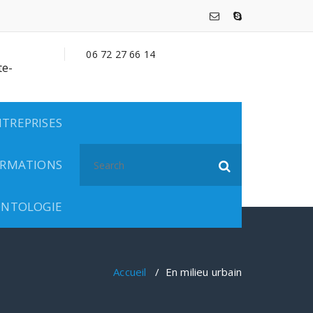
06 72 27 66 14
e-
TREPRISES
Search
FORMATIONS
for:
ONTOLOGIE
Accueil
/
En milieu urbain