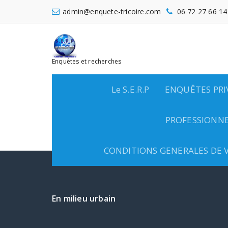
Aller
admin@enquete-tricoire.com
06 72 27 66 14
au
contenu
Enquêtes et recherches
Le S.E.R.P
ENQUÊTES PRI
PROFESSIONNE
CONDITIONS GENERALES DE V
En milieu urbain